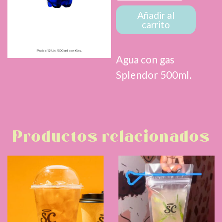
con
gas
Añadir al
carrito
cantidad
Agua con gas
Splendor 500ml.
Productos relacionados