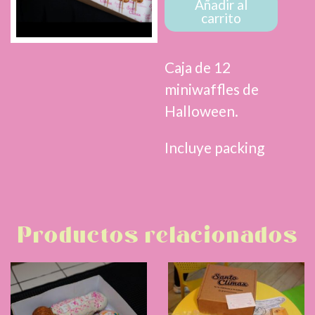
cantidad
Añadir al
carrito
Caja de 12
miniwaffles de
Halloween.
Incluye packing
Productos relacionados