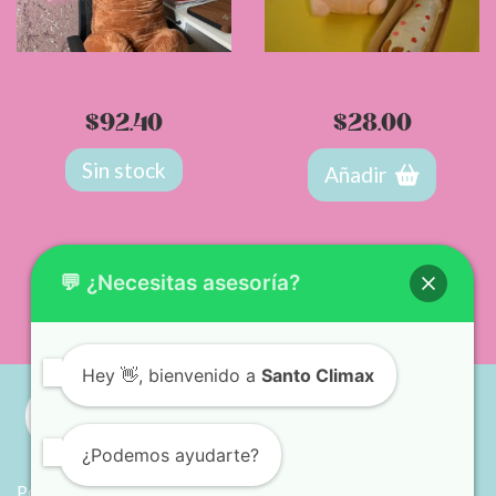
Mega Vergolio 110 cm
Nepe especial y Baby
Vergolio
$
92.40
$
28.00
Sin stock
Añadir
💬 ¿Necesitas asesoría?
Hey
👋, bienvenido a
Santo Climax
¿Podemos ayudarte?
Políticas de envío y entrega