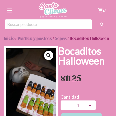
0
Inicio
/
Waffles y postres
/
Nepes
/ Bocaditos Halloween
Bocaditos
Halloween
$
11.25
Cantidad
Bocaditos
Halloween