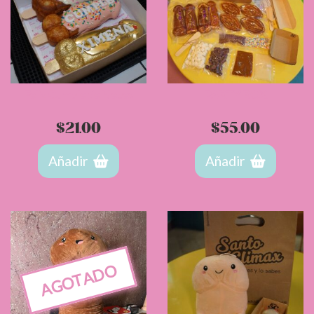
Feliz Cumple de Nepes
PARTY BOX
$
21.00
$
55.00
Añadir
Añadir
AGOTADO