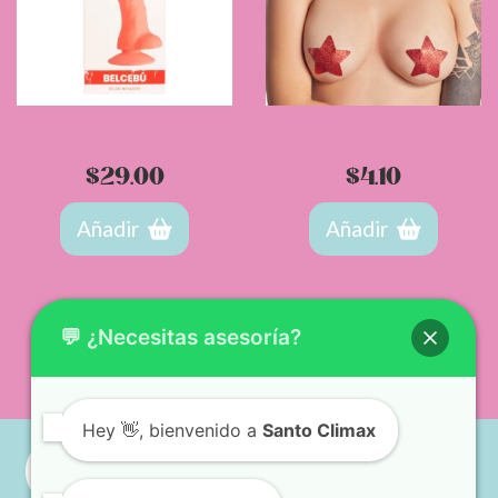
Dildo Belcebú 21.4 cm
Pezonera Estelar Camtoyz
$
29.00
$
4.10
Añadir
Añadir
💬 ¿Necesitas asesoría?
Hey
👋, bienvenido a
Santo Climax