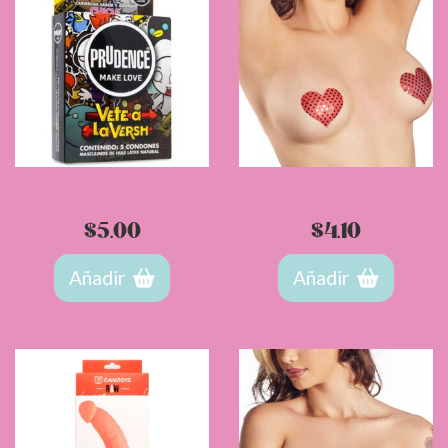
Condones Prudence Chicle
Pezonera Pasión Camtoyz
x 5 Vete a la Versh
$
5.00
$
4.10
Añadir
Añadir