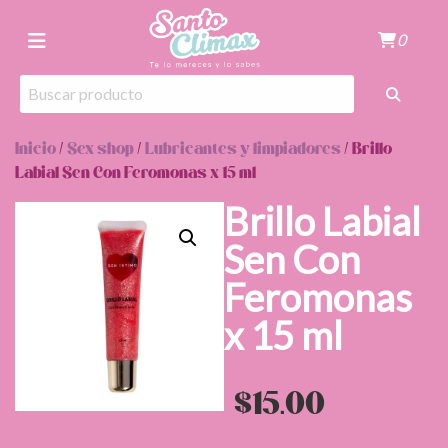
0
Inicio
/
Sex shop
/
Lubricantes y limpiadores
/ Brillo
Labial Sen Con Feromonas x 15 ml
Brillo Labial
Sen Con
Feromonas
x 15 ml
$
15.00