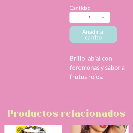
Cantidad
Brillo
Labial
Sen
Añadir al
carrito
Con
Feromonas
x
Brillo labial con
15
feromonas y sabor a
ml
cantidad
frutos rojos.
Productos relacionados