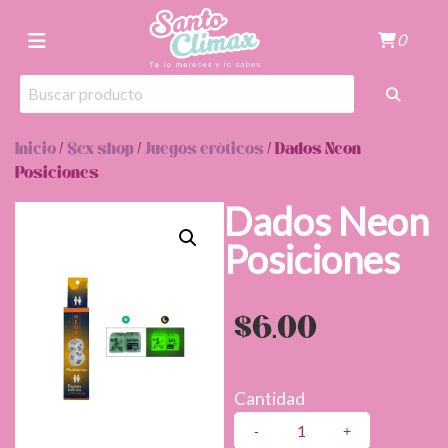
0
Inicio
/
Sex shop
/
Juegos eróticos
/ Dados Neon
Posiciones
Dados Neon
Posiciones
$
6.00
Cantidad
Dados