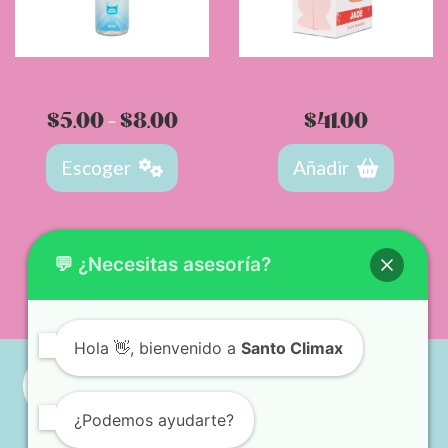
Limpiador De Juguetes
Dildo Jade 18 cm
Elixir Neutro
Rango
$
5.00
-
$
8.00
$
41.00
de
Escoger
Añadir
precios:
desde
$5.00
💬 ¿Necesitas asesoría?
hasta
$8.00
Hola
👋, bienvenido a
Santo Climax
¿Podemos ayudarte?