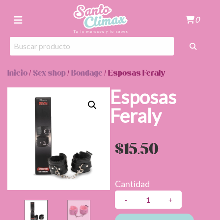
0
Inicio
/
Sex shop
/
Bondage
/ Esposas Feraly
Esposas
Feraly
$
15.50
Cantidad
Esposas
Feraly