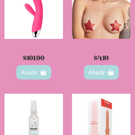
Vibrador Térmico Angel
Pezonera Estelar Camtoyz
$
101.00
$
4.10
Añadir
Añadir