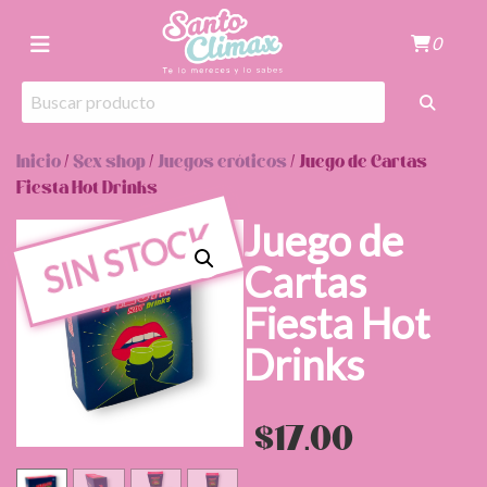
0
Inicio
/
Sex shop
/
Juegos eróticos
/ Juego de Cartas
Fiesta Hot Drinks
Juego de
SIN STOCK
Cartas
Fiesta Hot
Drinks
$
17.00