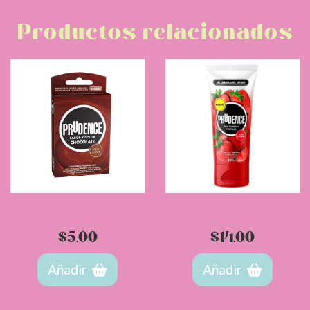
Productos relacionados
Condones Prudence
Prudence Gel Lubricante
Chocolate x 3
Frutilla
$
5.00
$
14.00
Añadir
Añadir