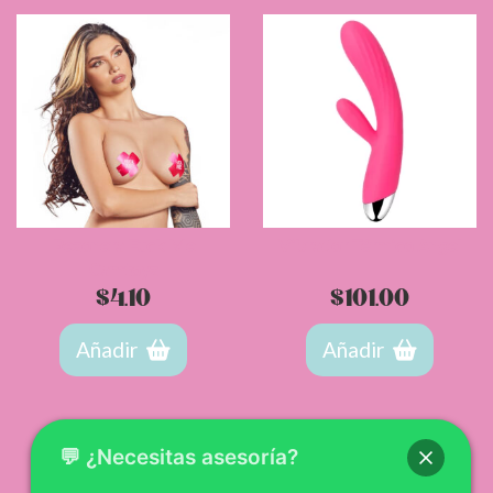
Pezonera Fuck Me
Vibrador Térmico Angel
Camtoyz
$
4.10
$
101.00
Añadir
Añadir
💬 ¿Necesitas asesoría?