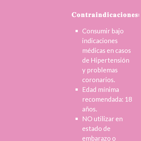
𝐂𝐨𝐧𝐭𝐫𝐚𝐢𝐧𝐝𝐢𝐜𝐚𝐜𝐢𝐨𝐧𝐞𝐬:
Consumir bajo
indicaciones
médicas en casos
de Hipertensión
y problemas
coronarios.
Edad mínima
recomendada: 18
años.
NO utilizar en
estado de
embarazo o