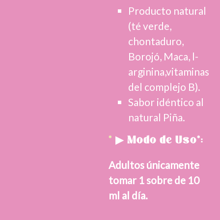
Producto natural
(té verde,
chontaduro,
Borojó, Maca, l-
arginina,vitaminas
del complejo B).
Sabor idéntico al
natural Piña.
*
▶
Modo de Uso*:
Adultos únicamente
tomar 1 sobre de 10
ml al día.