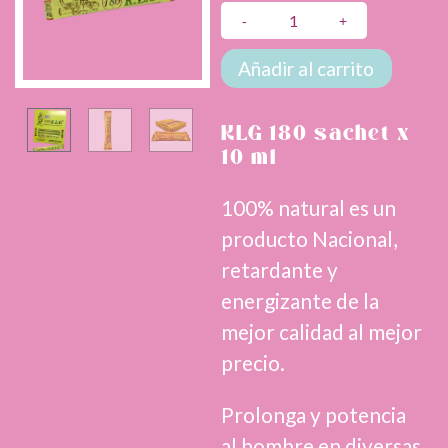
KLG
Energizante
4x10ml
Añadir al carrito
cantidad
KLG 180 sachet x
10 ml
100% natural es un
producto Nacional,
retardante y
energizante de la
mejor calidad al mejor
precio.
Prolonga y potencia
al hombre en diversas