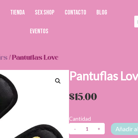
TIENDA
SEX SHOP
CONTACTO
BLOG
EVENTOS
irs
/ Pantuflas Love
Pantuflas Lo
$
15.00
Cantidad
Pantuflas
Añadir al
Love