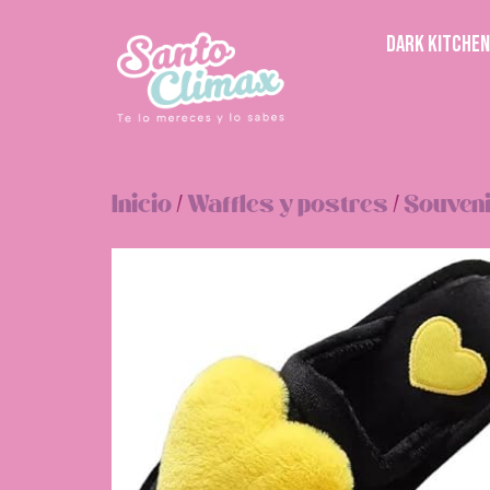
DARK KITCHEN
Inicio
/
Waffles y postres
/
Souven