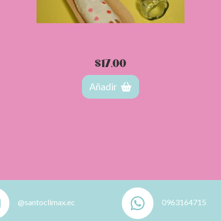
Nepe especial y Dickshot original
de SC
$
17.00
Añadir
@santoclimax.ec
0963164715