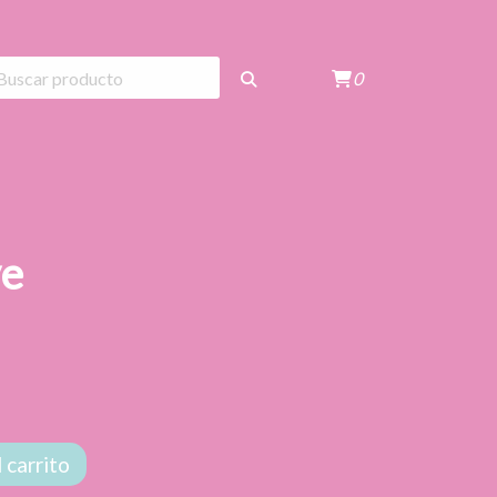
0
ve
 carrito