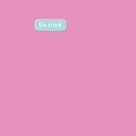
Sorbete de nepe y vulvi (pajita)
Sin stock