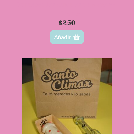
Sorbetes desechables de Nepe x 4
unidades
$
2.50
Añadir