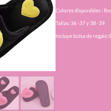
cantidad
Colores disponibles : Ros
Tallas: 36 -37 y 38 -39
Incluye bolsa de regalo 