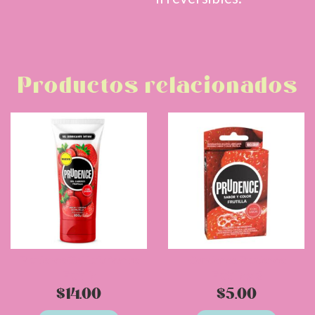
Productos relacionados
Prudence Gel Lubricante
Condones Prudence
Frutilla
Frutilla x 3
$
14.00
$
5.00