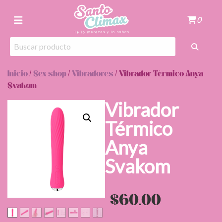
0
Inicio
/
Sex shop
/
Vibradores
/ Vibrador Térmico Anya
Svakom
Vibrador
Térmico
Anya
Svakom
$
60.00