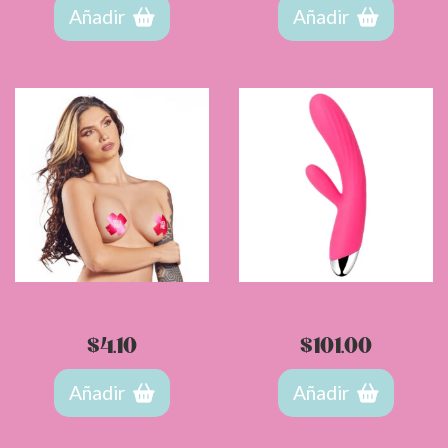
Añadir
Añadir
Pezonera Fuck Me
Vibrador Térmico Angel
Camtoyz
$
4.10
$
101.00
Añadir
Añadir