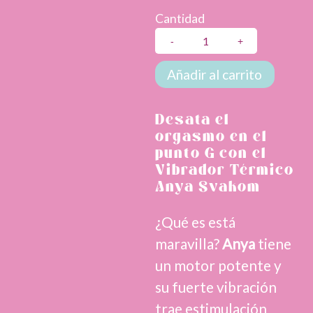
Cantidad
Vibrador
Térmico
Anya
Añadir al carrito
Svakom
cantidad
Desata el
orgasmo en el
punto G con el
Vibrador Térmico
Anya Svakom
¿Qué es está
maravilla?
Anya
tiene
un motor potente y
su fuerte vibración
trae estimulación