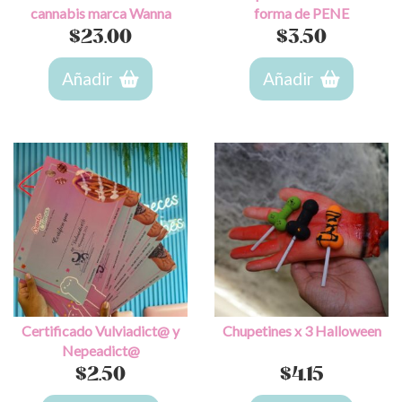
cannabis marca Wanna
forma de PENE
$
23.00
$
3.50
Añadir
Añadir
Certificado Vulviadict@ y
Chupetines x 3 Halloween
Nepeadict@
$
2.50
$
4.15