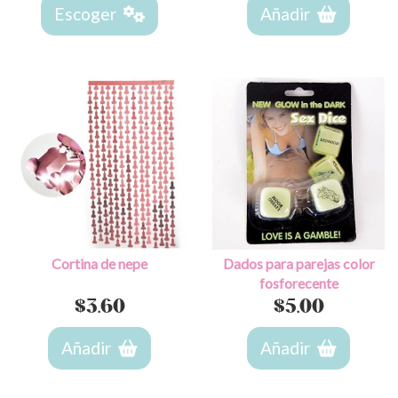
Escoger
Añadir
Cortina de nepe
Dados para parejas color
fosforecente
$
3.60
$
5.00
Añadir
Añadir