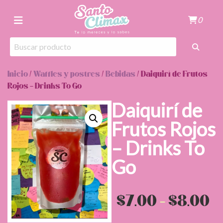
0
Inicio
/
Waffles y postres
/
Bebidas
/ Daiquirí de Frutos
Rojos – Drinks To Go
Daiquirí de
Frutos Rojos
– Drinks To
Go
R
$
7.00
-
$
8.00