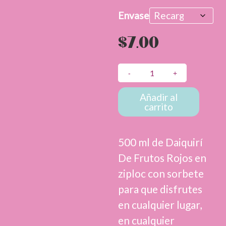
d
Envase
p
$
7.00
d
$
Daiquirí
de
h
Frutos
Añadir al
carrito
Rojos
$
-
Drinks
500 ml de Daiquirí
To
De Frutos Rojos en
Go
cantidad
ziploc con sorbete
para que disfrutes
en cualquier lugar,
en cualquier