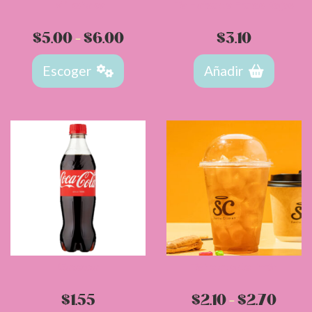
Milkshake
Te Hatsu de Frutos Rojos
Rango
$
5.00
-
$
6.00
$
3.10
de
Escoger
Añadir
precios:
desde
$5.00
hasta
$6.00
Gaseosa
Té helado de limón
Rang
$
1.55
$
2.10
-
$
2.70