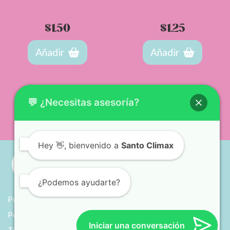
Agua con gas
Agua
$
1.50
$
1.25
Añadir
Añadir
💬 ¿Necesitas asesoría?
Hey
👋, bienvenido a
Santo Climax
¿Podemos ayudarte?
Políticas de envío y entrega
Política de privacidad
Iniciar una conversación
Términos y condiciones