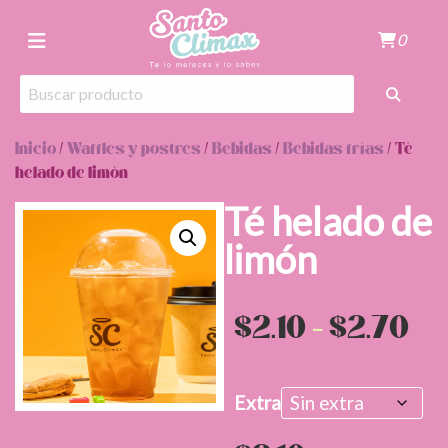
0
Inicio
/
Waffles y postres
/
Bebidas
/
Bebidas frías
/ Té
helado de limón
Té helado de
limón
Ra
$
2.10
-
$
2.70
de
Extra
pr