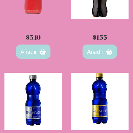
Te Hatsu de Frutos Rojos
Gaseosa
$
3.10
$
1.55
Añadir
Añadir