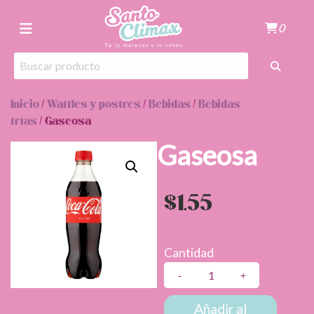
0
Inicio
/
Waffles y postres
/
Bebidas
/
Bebidas
frías
/ Gaseosa
Gaseosa
$
1.55
Cantidad
Gaseosa
cantidad
Añadir al