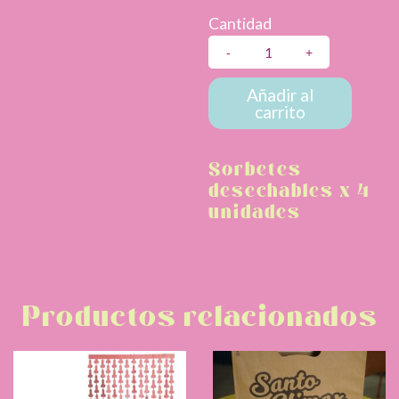
Cantidad
Sorbetes
desechables
de
Añadir al
carrito
Nepe
x
4
Sorbetes
unidades
desechables x 4
cantidad
unidades
Productos relacionados