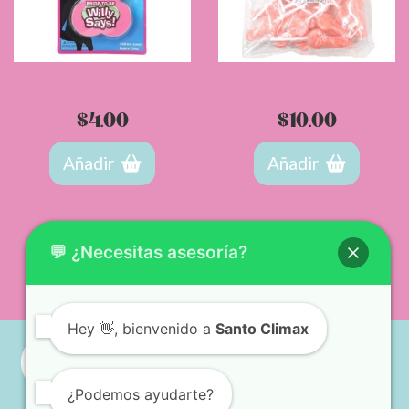
Cartas Bachelorette Party
Mini chupetes de nepe x
24
$
4.00
$
10.00
Añadir
Añadir
💬 ¿Necesitas asesoría?
Hey
👋, bienvenido a
Santo Climax
¿Podemos ayudarte?