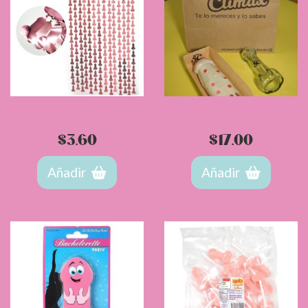
Cortina de nepe
Nepe especial y Dickshot
original de SC
$
3.60
$
17.00
Añadir
Añadir