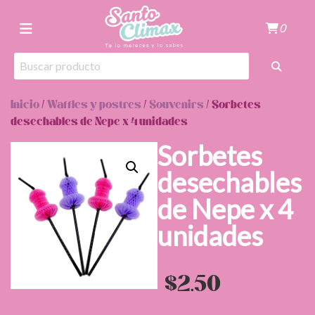
0
Inicio
/
Waffles y postres
/
Souvenirs
/ Sorbetes
desechables de Nepe x 4 unidades
Sorbetes
desechables
de Nepe x 4
unidades
$
2.50